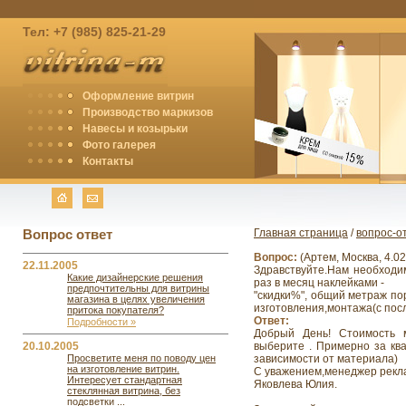
Тел: +7 (985) 825-21-29
Оформление витрин
Производство маркизов
Навесы и козырьки
Фото галерея
Контакты
Вопрос ответ
Главная страница
/
вопрос-о
Вопрос:
(Артем, Москва, 4.02
22.11.2005
Здравствуйте.Нам необходи
Какие дизайнерские решения
раз в месяц наклейками -
предпочтительны для витрины
"скидки%", общий метраж пор
магазина в целях увеличения
изготовления,монтажа(с пос
притока покупателя?
Ответ:
Подробности »
Добрый День! Стоимость 
выберите . Примерно за ква
20.10.2005
зависимости от материала)
Просветите меня по поводу цен
на изготовление витрин.
С уважением,менеджер рекл
Интересует стандартная
Яковлева Юлия.
стеклянная витрина, без
подсветки ...