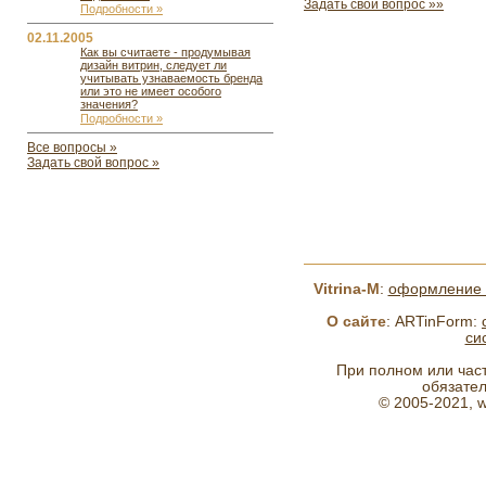
Задать свой вопрос »»
Подробности »
02.11.2005
Как вы считаете - продумывая
дизайн витрин, следует ли
учитывать узнаваемость бренда
или это не имеет особого
значения?
Подробности »
Все вопросы »
Задать свой вопрос »
Vitrina-M
:
оформление в
О сайте
: ARTinForm:
си
При полном или час
обязател
© 2005-2021, w